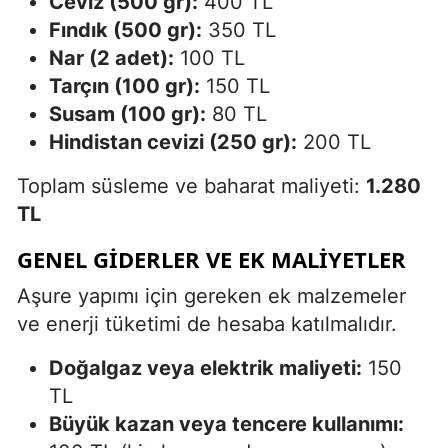
Ceviz (500 gr):
400 TL
Fındık (500 gr):
350 TL
Nar (2 adet):
100 TL
Tarçın (100 gr):
150 TL
Susam (100 gr):
80 TL
Hindistan cevizi (250 gr):
200 TL
Toplam süsleme ve baharat maliyeti:
1.280
TL
GENEL GIDERLER VE EK MALIYETLER
Aşure yapımı için gereken ek malzemeler
ve enerji tüketimi de hesaba katılmalıdır.
Doğalgaz veya elektrik maliyeti:
150
TL
Büyük kazan veya tencere kullanımı: