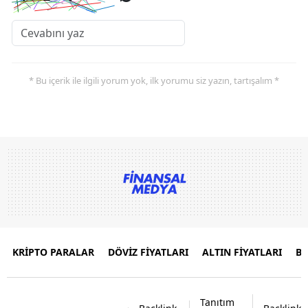
* Bu içerik ile ilgili yorum yok, ilk yorumu siz yazın, tartışalım *
KRİPTO PARALAR
DÖVİZ FİYATLARI
ALTIN FİYATLARI
B
Tanıtım