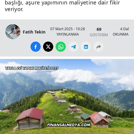
başlığı, aşure yapımının maliyetine dair fikir
veriyor.
69
07 Mart 2025 - 10:28
4 Dakik
Fatih Tekin
YAYINLANMA
OKUNMA SÜ
GÖSTERİM