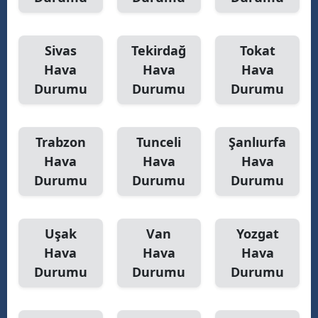
Sivas
Tekirdağ
Tokat
Hava
Hava
Hava
Durumu
Durumu
Durumu
Trabzon
Tunceli
Şanlıurfa
Hava
Hava
Hava
Durumu
Durumu
Durumu
Uşak
Van
Yozgat
Hava
Hava
Hava
Durumu
Durumu
Durumu