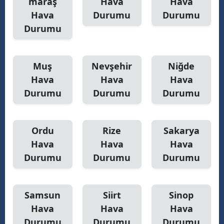
maraş
Hava
Hava
Hava
Durumu
Durumu
Durumu
Muş
Nevşehir
Niğde
Hava
Hava
Hava
Durumu
Durumu
Durumu
Ordu
Rize
Sakarya
Hava
Hava
Hava
Durumu
Durumu
Durumu
Samsun
Siirt
Sinop
Hava
Hava
Hava
Durumu
Durumu
Durumu