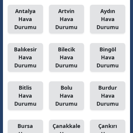
Antalya
Artvin
Aydın
Hava
Hava
Hava
Durumu
Durumu
Durumu
Balıkesir
Bilecik
Bingöl
Hava
Hava
Hava
Durumu
Durumu
Durumu
Bitlis
Bolu
Burdur
Hava
Hava
Hava
Durumu
Durumu
Durumu
Bursa
Çanakkale
Çankırı