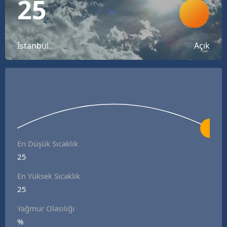
25
İstanbul
Açık
En Düşük Sıcaklık
25
En Yüksek Sıcaklık
25
Yağmur Olasılığı
%