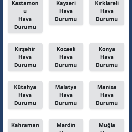
Kastamon
Kayseri
Kırklareli
u
Hava
Hava
Hava
Durumu
Durumu
Durumu
Kırşehir
Kocaeli
Konya
Hava
Hava
Hava
Durumu
Durumu
Durumu
Kütahya
Malatya
Manisa
Hava
Hava
Hava
Durumu
Durumu
Durumu
Kahraman
Mardin
Muğla