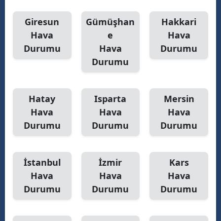
Giresun
Gümüşhan
Hakkari
Hava
e
Hava
Durumu
Hava
Durumu
Durumu
Hatay
Isparta
Mersin
Hava
Hava
Hava
Durumu
Durumu
Durumu
İstanbul
İzmir
Kars
Hava
Hava
Hava
Durumu
Durumu
Durumu