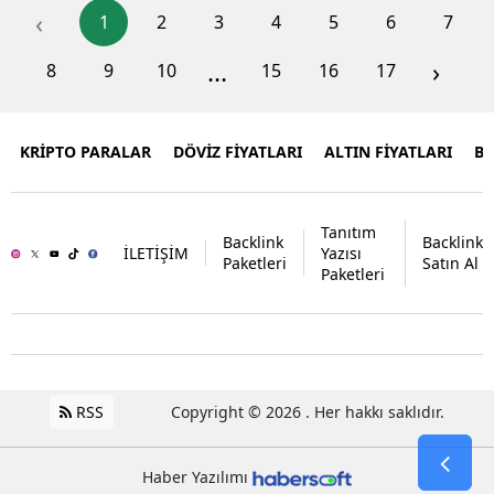
‹
1
2
3
4
5
6
7
...
›
8
9
10
15
16
17
KRİPTO PARALAR
DÖVİZ FİYATLARI
ALTIN FİYATLARI
B
Tanıtım
Backlink
Backlink
İLETİŞİM
Yazısı
Paketleri
Satın Al
Paketleri
RSS
Copyright © 2026 . Her hakkı saklıdır.
Haber Yazılımı