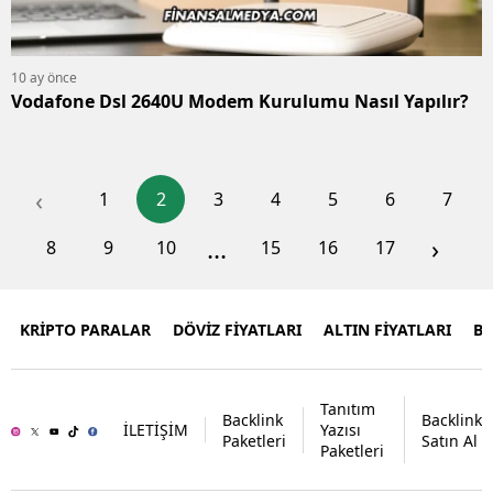
10 ay önce
Vodafone Dsl 2640U Modem Kurulumu Nasıl Yapılır?
‹
1
2
3
4
5
6
7
...
›
8
9
10
15
16
17
KRİPTO PARALAR
DÖVİZ FİYATLARI
ALTIN FİYATLARI
B
Tanıtım
Backlink
Backlink
İLETİŞİM
Yazısı
Paketleri
Satın Al
Paketleri