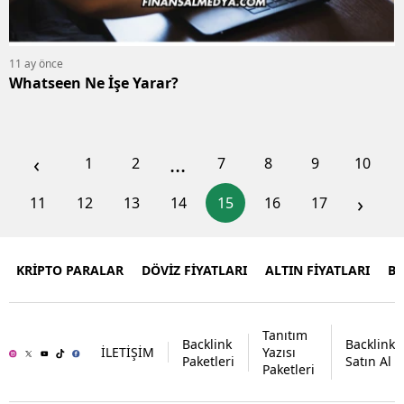
11 ay önce
Whatseen Ne İşe Yarar?
‹
...
1
2
7
8
9
10
›
11
12
13
14
15
16
17
KRİPTO PARALAR
DÖVİZ FİYATLARI
ALTIN FİYATLARI
B
Tanıtım
Backlink
Backlink
İLETİŞİM
Yazısı
Paketleri
Satın Al
Paketleri