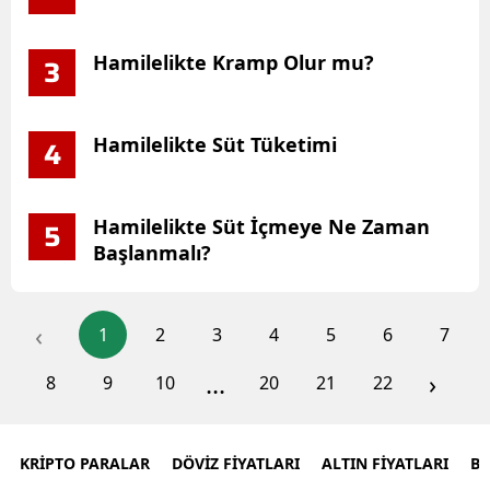
Hamilelikte Kramp Olur mu?
3
Hamilelikte Süt Tüketimi
4
Hamilelikte Süt İçmeye Ne Zaman
5
Başlanmalı?
‹
1
2
3
4
5
6
7
...
›
8
9
10
20
21
22
KRİPTO PARALAR
DÖVİZ FİYATLARI
ALTIN FİYATLARI
B