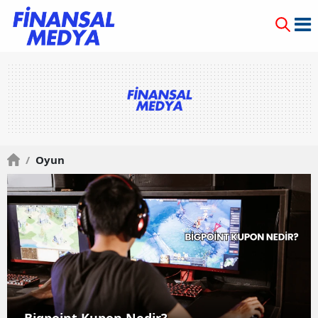
/
Oyun