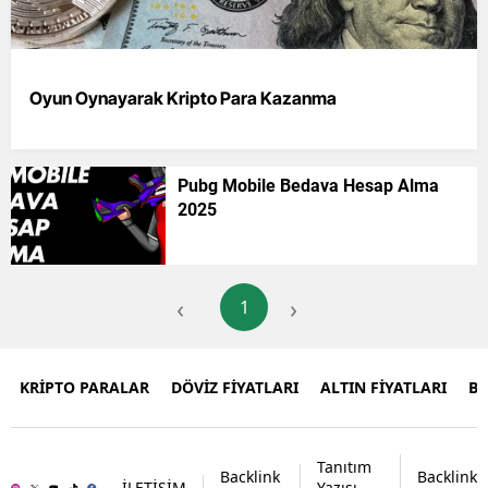
Oyun Oynayarak Kripto Para Kazanma
Pubg Mobile Bedava Hesap Alma
2025
‹
›
1
KRİPTO PARALAR
DÖVİZ FİYATLARI
ALTIN FİYATLARI
B
Tanıtım
Backlink
Backlink
İLETİŞİM
Yazısı