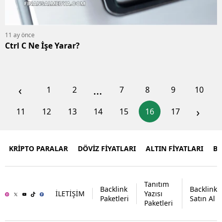
11 ay önce
Ctrl C Ne İşe Yarar?
‹
...
1
2
7
8
9
10
›
11
12
13
14
15
16
17
KRİPTO PARALAR
DÖVİZ FİYATLARI
ALTIN FİYATLARI
B
Tanıtım
Backlink
Backlink
İLETİŞİM
Yazısı
Paketleri
Satın Al
Paketleri