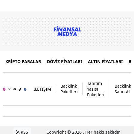
KRİPTO PARALAR
DÖVİZ FİYATLARI
ALTIN FİYATLARI
B
Tanıtım
Backlink
Backlink
İLETİŞİM
Yazısı
Paketleri
Satın Al
Paketleri
RSS
Copyright © 2026 . Her hakkı saklıdır.