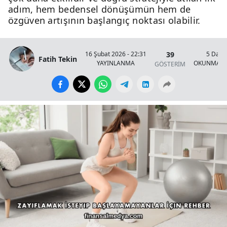
adım, hem bedensel dönüşümün hem de
özgüven artışının başlangıç noktası olabilir.
39
16 Şubat 2026 - 22:31
5 Daki
Fatih Tekin
YAYINLANMA
OKUNMA S
GÖSTERİM