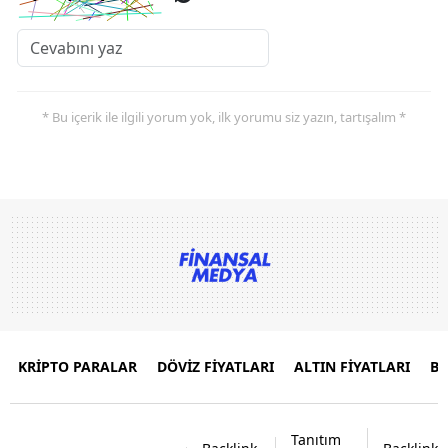
* Bu içerik ile ilgili yorum yok, ilk yorumu siz yazın, tartışalım *
KRİPTO PARALAR
DÖVİZ FİYATLARI
ALTIN FİYATLARI
B
Tanıtım