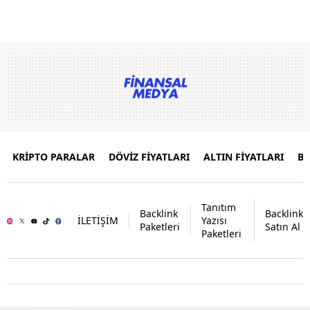
KRİPTO PARALAR
DÖVİZ FİYATLARI
ALTIN FİYATLARI
B
Tanıtım
Backlink
Backlink
İLETİŞİM
Yazısı
Paketleri
Satın Al
Paketleri