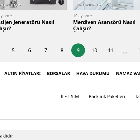
ay önce
10 ay önce
sijen Jeneratörü Nasıl
Merdiven Asansörü Nasıl
ışır?
Çalışır?
.
...
5
6
7
8
9
10
11
ALTIN FİYATLARI
BORSALAR
HAVA DURUMU
NAMAZ VAK
İLETİŞİM
Backlink Paketleri
Ta
klıdır.