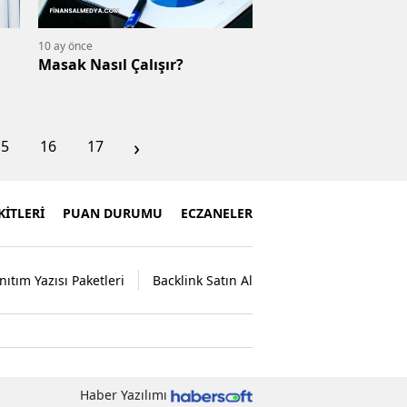
10 ay önce
Masak Nasıl Çalışır?
›
15
16
17
İTLERİ
PUAN DURUMU
ECZANELER
nıtım Yazısı Paketleri
Backlink Satın Al
Haber Yazılımı