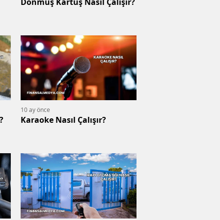
Donmuş Kartuş Nasıl Çalışır?
10 ay önce
?
Karaoke Nasıl Çalışır?