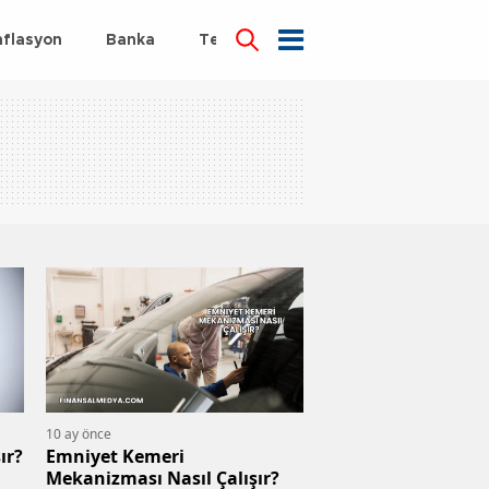
nflasyon
Banka
Teknoloji
Sağlık
10 ay önce
ır?
Emniyet Kemeri
Mekanizması Nasıl Çalışır?