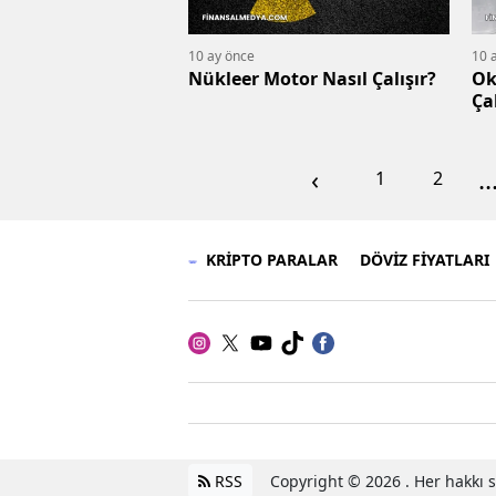
10 ay önce
10 
Nükleer Motor Nasıl Çalışır?
Ok
Çal
‹
..
1
2
KRİPTO PARALAR
DÖVİZ FİYATLARI
RSS
Copyright © 2026 . Her hakkı sa