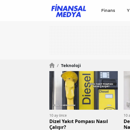
Finans
Y
/
Teknoloji
10 ay önce
10 
Dizel Yakıt Pompası Nasıl
De
Çalışır?
Na