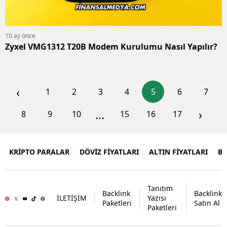
10 ay önce
Zyxel VMG1312 T20B Modem Kurulumu Nasıl Yapılır?
‹
1
2
3
4
5
6
7
...
›
8
9
10
15
16
17
KRİPTO PARALAR
DÖVİZ FİYATLARI
ALTIN FİYATLARI
B
Tanıtım
Backlink
Backlink
İLETİŞİM
Yazısı
Paketleri
Satın Al
Paketleri