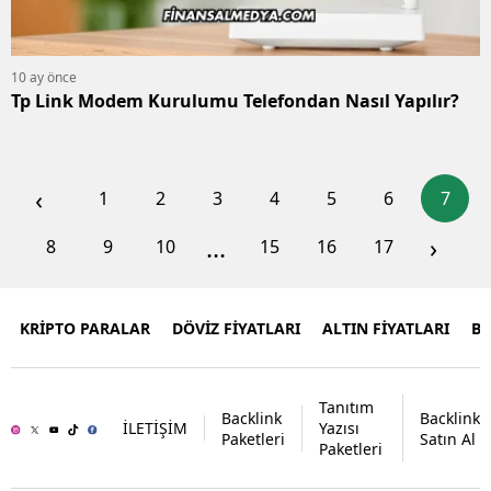
10 ay önce
Tp Link Modem Kurulumu Telefondan Nasıl Yapılır?
‹
1
2
3
4
5
6
7
...
›
8
9
10
15
16
17
KRİPTO PARALAR
DÖVİZ FİYATLARI
ALTIN FİYATLARI
B
Tanıtım
Backlink
Backlink
İLETİŞİM
Yazısı
Paketleri
Satın Al
Paketleri