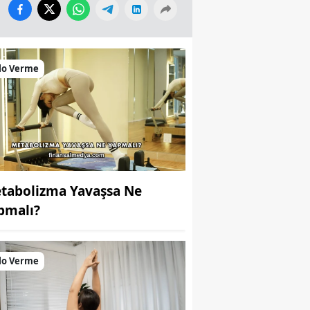
lo Verme
tabolizma Yavaşsa Ne
pmalı?
lo Verme