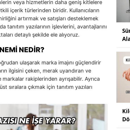
nlerin veya hizmetlerin daha geniş kitlelere
kili içerik türlerinden biridir. Kullanıcıların
rliğini artırmak ve satışları desteklemek
a tanıtım yazılarının işlevlerini, avantajlarını
Sü
ları detaylı şekilde ele alıyoruz.
Al
ÖNEMI NEDIR?
Ki
oğrudan ulaşarak marka imajını güçlendirir
ıların ilgisini çeken, merak uyandıran ve
e markalar rakiplerinden ayrışabilir. Ayrıca
t sıralara çıkmak için tanıtım yazıları
Ki
Dö