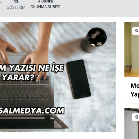
13
3
4 Dakika
OKUNMA SÜRESİ
GÖSTERİM
Ki
Me
Ya
Ki