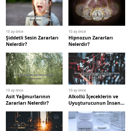
10 ay önce
10 ay önce
Şiddetli Sesin Zararları
Hipnozun Zararları
Nelerdir?
Nelerdir?
10 ay önce
10 ay önce
Asit Yağmurlarının
Alkollü İçeceklerin ve
Zararları Nelerdir?
Uyuşturucunun İnsan
Sağlığına Zararları
Nelerdir?