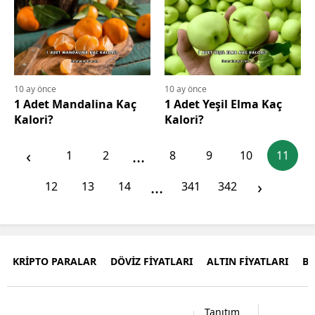
10 ay önce
10 ay önce
1 Adet Mandalina Kaç
1 Adet Yeşil Elma Kaç
Kalori?
Kalori?
‹
...
1
2
8
9
10
11
...
›
12
13
14
341
342
KRİPTO PARALAR
DÖVİZ FİYATLARI
ALTIN FİYATLARI
B
Tanıtım