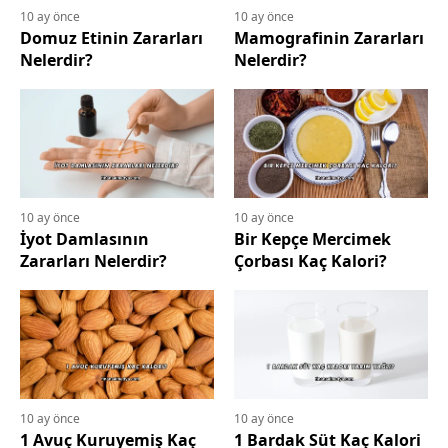
10 ay önce
10 ay önce
Domuz Etinin Zararları
Mamografinin Zararları
Nelerdir?
Nelerdir?
10 ay önce
10 ay önce
İyot Damlasının
Bir Kepçe Mercimek
Zararları Nelerdir?
Çorbası Kaç Kalori?
10 ay önce
10 ay önce
1 Avuç Kuruyemiş Kaç
1 Bardak Süt Kaç Kalori