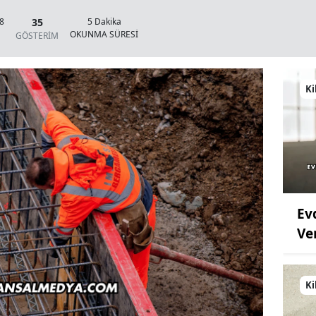
35
08
5 Dakika
OKUNMA SÜRESİ
GÖSTERİM
Ki
Ev
Ve
Ki