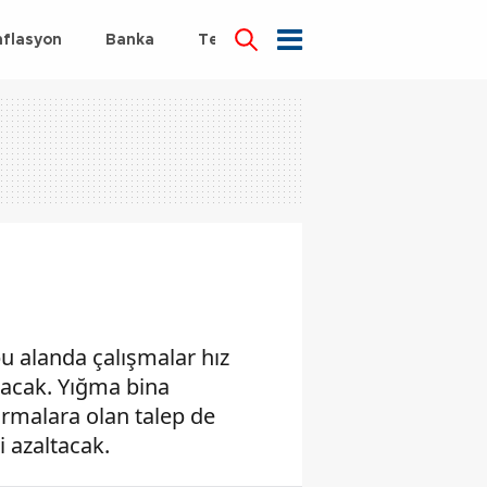
nflasyon
Banka
Teknoloji
Sağlık
u alanda çalışmalar hız
rtacak. Yığma bina
irmalara olan talep de
i azaltacak.