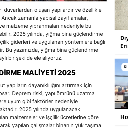
eri duvarlardan oluşan yapılardır ve özellikle
r. Ancak zamanla yapısal zayıflamalar,
ı ve malzeme yıpranmaları nedeniyle bu
ebilir. 2025 yılında, yığma bina güçlendirme
Di
şçilik giderleri ve uygulanan yöntemlere bağlı
Eri
ir. Bu yazımızda, yığma bina güçlendirme
ylı bir şekilde ele alıyoruz.
Ki
DIRME MALIYETI 2025
t yapıların dayanıklılığını artırmak için
apsar. Deprem riski, yapı ömrünü uzatma
ere uyum gibi faktörler nedeniyle
aktadır. 2025 yılında uygulanacak
Hı
lan malzemeler ve işçilik ücretlerine göre
larak yapılan çalışmalar binanın yük taşıma