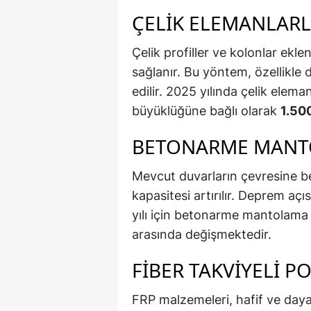
ÇELIK ELEMANLAR
Çelik profiller ve kolonlar ekl
sağlanır. Bu yöntem, özellikle d
edilir. 2025 yılında çelik elema
büyüklüğüne bağlı olarak
1.50
BETONARME MAN
Mevcut duvarların çevresine be
kapasitesi artırılır. Deprem aç
yılı için betonarme mantolama 
arasında değişmektedir.
FIBER TAKVIYELI P
FRP malzemeleri, hafif ve daya