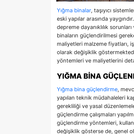
Yığma binalar
, taşıyıcı sisteml
eski yapılar arasında yaygındı
depreme dayanıklılık sorunlar
binaların güçlendirilmesi gerek
maliyetleri malzeme fiyatları, i
olarak değişiklik göstermekted
yöntemleri ve maliyetlerini deta
YIĞMA BINA GÜÇLEN
Yığma bina güçlendirme
, mevcu
yapılan teknik müdahaleleri k
gerekliliği ve yasal düzenlemel
güçlendirme çalışmaları yapılm
güçlendirme yöntemleri, kullanı
değişiklik gösterse de, genel o