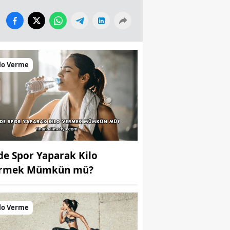
lo Verme
de Spor Yaparak Kilo
rmek Mümkün mü?
lo Verme