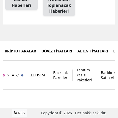
Haberleri
Toplanacak
Haberleri
KRİPTO PARALAR
DÖVİZ FİYATLARI
ALTIN FİYATLARI
B
Tanıtım
Backlink
Backlink
İLETİŞİM
Yazısı
Paketleri
Satın Al
Paketleri
RSS
Copyright © 2026 . Her hakkı saklıdır.