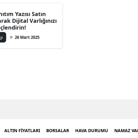
nıtım Yazısı Satın
arak Dijital Varlığınızı
çlendirin!
lgi
26 Mart 2025
ALTIN FİYATLARI
BORSALAR
HAVA DURUMU
NAMAZ VAK