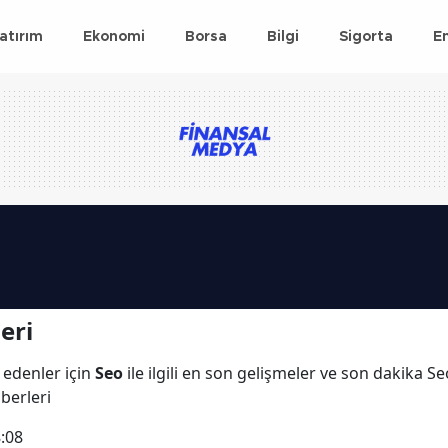
atırım
Ekonomi
Borsa
Bilgi
Sigorta
E
eri
 edenler için
Seo
ile ilgili en son gelişmeler ve son dakika S
aberleri
:08