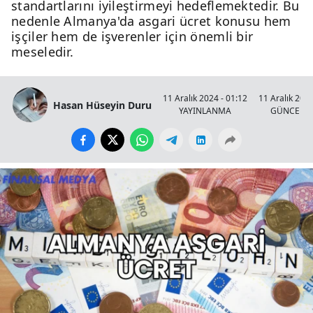
standartlarını iyileştirmeyi hedeflemektedir. Bu
nedenle Almanya'da asgari ücret konusu hem
işçiler hem de işverenler için önemli bir
meseledir.
11 Aralık 2024 - 01:12
11 Aralık 2024
Hasan Hüseyin Duru
YAYINLANMA
GÜNCELL