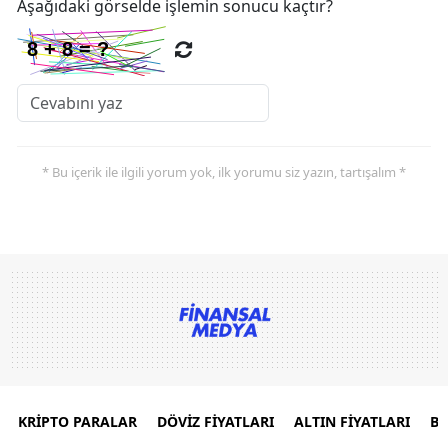
Aşağıdaki görselde işlemin sonucu kaçtır?
* Bu içerik ile ilgili yorum yok, ilk yorumu siz yazın, tartışalım *
KRİPTO PARALAR
DÖVİZ FİYATLARI
ALTIN FİYATLARI
B