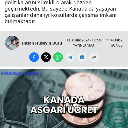
politikalarını sürekli olarak gözden
geçirmektedir. Bu sayede Kanada'da yaşayan
çalışanlar daha iyi koşullarda çalışma imkanı
bulmaktadır.
11 Aralık 2024 - 00:59
11 Aralık 2024
Hasan Hüseyin Duru
YAYINLANMA
GÜNCELL