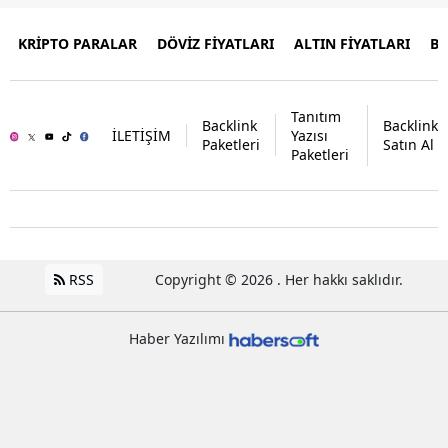
KRİPTO PARALAR
DÖVİZ FİYATLARI
ALTIN FİYATLARI
B
Tanıtım
Backlink
Backlink
İLETİŞİM
Yazısı
Paketleri
Satın Al
Paketleri
RSS
Copyright © 2026 . Her hakkı saklıdır.
Haber Yazılımı