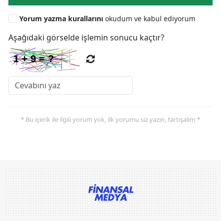
Yorum yazma kurallarını
okudum ve kabul ediyorum
Aşağıdaki görselde işlemin sonucu kaçtır?
* Bu içerik ile ilgili yorum yok, ilk yorumu siz yazın, tartışalım *