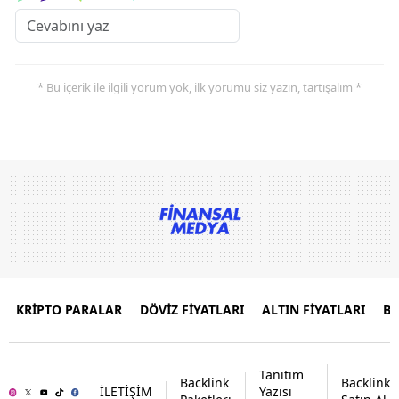
* Bu içerik ile ilgili yorum yok, ilk yorumu siz yazın, tartışalım *
KRİPTO PARALAR
DÖVİZ FİYATLARI
ALTIN FİYATLARI
B
Tanıtım
Backlink
Backlink
İLETİŞİM
Yazısı