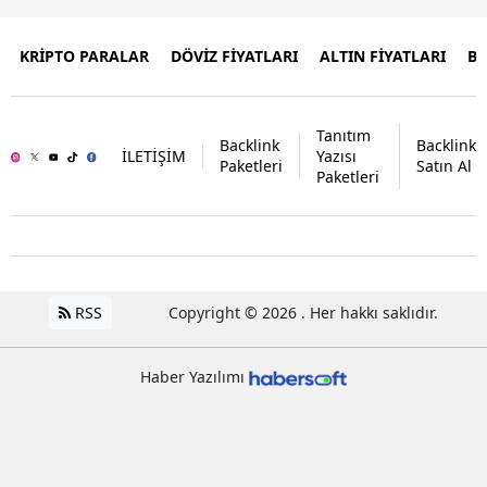
KRİPTO PARALAR
DÖVİZ FİYATLARI
ALTIN FİYATLARI
B
Tanıtım
Backlink
Backlink
İLETİŞİM
Yazısı
Paketleri
Satın Al
Paketleri
RSS
Copyright © 2026 . Her hakkı saklıdır.
Haber Yazılımı