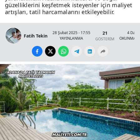
güzelliklerini keşfetmek isteyenler için maliyet
artışları, tatil harcamalarını etkileyebilir.
21
28 Şubat 2025 - 17:55
4 Daki
Fatih Tekin
YAYINLANMA
OKUNMA S
GÖSTERİM