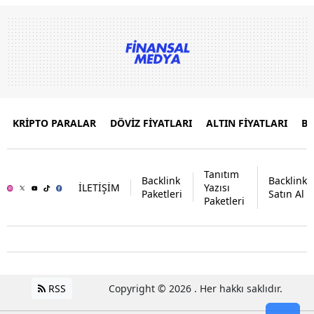
KRİPTO PARALAR
DÖVİZ FİYATLARI
ALTIN FİYATLARI
B
Tanıtım
Backlink
Backlink
İLETİŞİM
Yazısı
Paketleri
Satın Al
Paketleri
RSS
Copyright © 2026 . Her hakkı saklıdır.