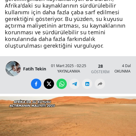
Afrika'daki su kaynaklarının sürdürülebilir
kullanımı için daha fazla çaba sarf edilmesi
gerektiğini gösteriyor. Bu yüzden, su kuyusu
açtırma maliyetinin artması, su kaynaklarının
korunması ve sürdürülebilir su temini
konularında daha fazla farkındalık
oluşturulması gerektiğini vurguluyor.
28
01 Mart 2025 - 02:25
4 Dakik
Fatih Tekin
YAYINLANMA
OKUNMA SÜ
GÖSTERİM