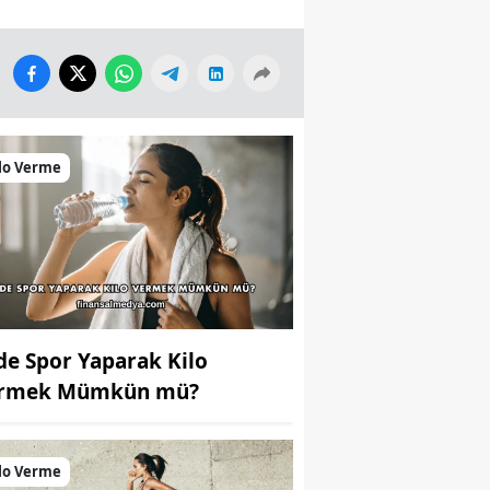
lo Verme
de Spor Yaparak Kilo
rmek Mümkün mü?
lo Verme