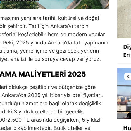
asının yanı sıra tarihi, kültürel ve doğal
ir şehirdir. Tatil için Ankara’yı tercih
osferini keşfedebilir hem de modern yapılar
ir. Peki, 2025 yılında Ankara’da tatil yapmanın
Di
naklama, yeme-içme ve gezilecek yerlerin
Eri
aliyet analizi ile bu soruya cevap veriyoruz.
AMA MALIYETLERI 2025
Ki
ri oldukça çeşitlidir ve bütçenize göre
. Ankara'da 2025 yılı itibarıyla otel fiyatları,
 sunduğu hizmetlere bağlı olarak değişiklik
eki 3 yıldızlı otellerde bir gecelik
0-2.500 TL arasında değişirken, 5 yıldızlı
Hı
kadar çıkabilmektedir. Butik oteller ve