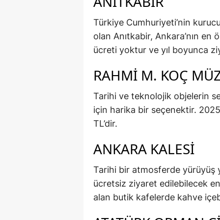
ANITKABIR
Türkiye Cumhuriyeti’nin kuruc
olan Anıtkabir, Ankara’nın en ön
ücreti yoktur ve yıl boyunca ziy
RAHMI M. KOÇ MÜZ
Tarihi ve teknolojik objelerin se
için harika bir seçenektir. 2025 
TL’dir.
ANKARA KALESI
Tarihi bir atmosferde yürüyüş 
ücretsiz ziyaret edilebilecek e
alan butik kafelerde kahve içebi