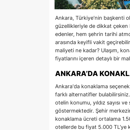
Ankara, Türkiye'nin başkenti olm
güzellikleriyle de dikkat çeken b
edenler, hem şehrin tarihi atm
arasında keyifli vakit geçirebil
maliyeti ne kadar? Ulaşım, ko
fiyatlarını içeren detaylı bir m
ANKARA’DA KONAKL
Ankara'da konaklama seçenekle
farklı alternatifler bulabilirsiniz
otelin konumu, yıldız sayısı ve
göstermektedir. Şehir merkezind
konaklama ücreti ortalama 1.50
otellerde bu fiyat 5.000 TL’ye 