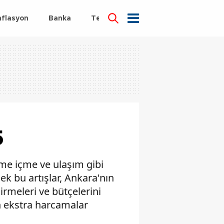
nflasyon
Banka
Teknoloji
Sağlık
5
eme içme ve ulaşım gibi
ek bu artışlar, Ankara'nın
ndirmeleri ve bütçelerini
ın ekstra harcamalar