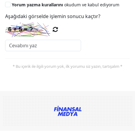
Yorum yazma kurallarını
okudum ve kabul ediyorum
Aşağıdaki görselde işlemin sonucu kaçtır?
* Bu içerik ile ilgili yorum yok, ilk yorumu siz yazın, tartışalım *