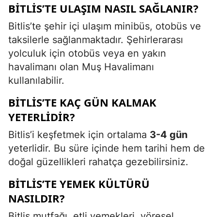
BITLIS’TE ULAŞIM NASIL SAĞLANIR?
Bitlis’te şehir içi ulaşım minibüs, otobüs ve
taksilerle sağlanmaktadır. Şehirlerarası
yolculuk için otobüs veya en yakın
havalimanı olan Muş Havalimanı
kullanılabilir.
BITLIS’TE KAÇ GÜN KALMAK
YETERLIDIR?
Bitlis’i keşfetmek için ortalama
3-4 gün
yeterlidir. Bu süre içinde hem tarihi hem de
doğal güzellikleri rahatça gezebilirsiniz.
BITLIS’TE YEMEK KÜLTÜRÜ
NASILDIR?
Bitlis mutfağı, etli yemekleri, yöresel