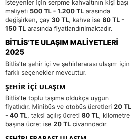
isteyenler için serpme kahvaltının kişi başı
maliyeti
500 TL - 1.200 TL
arasında
değişirken, çay
30 TL
, kahve ise
80 TL -
150 TL
arasında fiyatlandırılmaktadır.
BITLIS’TE ULAŞIM MALIYETLERI
2025
Bitlis’te şehir içi ve şehirlerarası ulaşım için
farklı seçenekler mevcuttur.
ŞEHIR İÇI ULAŞIM
Bitlis’te toplu taşıma oldukça uygun
fiyatlıdır. Minibüs ve otobüs ücretleri
20 TL
- 40 TL
, taksi açılış ücreti
80 TL
, kilometre
başına ücret ise
20 TL
civarındadır.
ŞEHIRLERARASI ULAŞIM