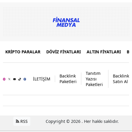
KRİPTO PARALAR
DÖVİZ FİYATLARI
ALTIN FİYATLARI
B
Tanıtım
Backlink
Backlink
İLETİŞİM
Yazısı
Paketleri
Satın Al
Paketleri
RSS
Copyright © 2026 . Her hakkı saklıdır.