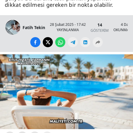
dikkat edilmesi gereken bir nokta olabilir.
14
28 Şubat 2025 - 17:42
4 Daki
Fatih Tekin
YAYINLANMA
OKUNMA S
GÖSTERİM