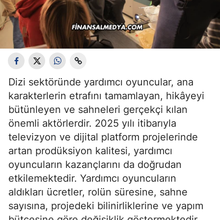
Dizi sektöründe yardımcı oyuncular, ana
karakterlerin etrafını tamamlayan, hikâyeyi
bütünleyen ve sahneleri gerçekçi kılan
önemli aktörlerdir. 2025 yılı itibarıyla
televizyon ve dijital platform projelerinde
artan prodüksiyon kalitesi, yardımcı
oyuncuların kazançlarını da doğrudan
etkilemektedir. Yardımcı oyuncuların
aldıkları ücretler, rolün süresine, sahne
sayısına, projedeki bilinirliklerine ve yapım
bütçesine göre değişiklik göstermektedir.