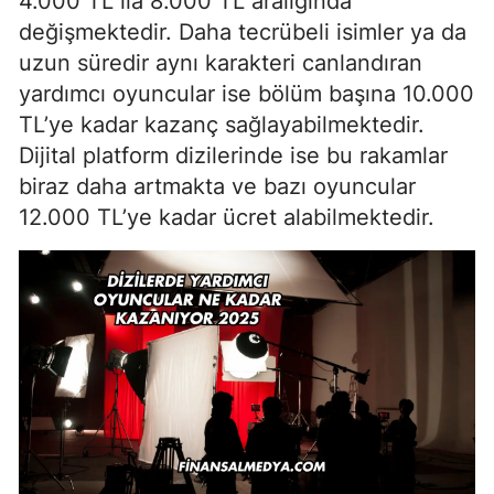
4.000 TL ila 8.000 TL aralığında
değişmektedir. Daha tecrübeli isimler ya da
uzun süredir aynı karakteri canlandıran
yardımcı oyuncular ise bölüm başına 10.000
TL’ye kadar kazanç sağlayabilmektedir.
Dijital platform dizilerinde ise bu rakamlar
biraz daha artmakta ve bazı oyuncular
12.000 TL’ye kadar ücret alabilmektedir.