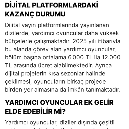
DIJITAL PLATFORMLARDAKI
KAZANÇ DURUMU
Dijital yayın platformlarında yayınlanan
dizilerde, yardımcı oyuncular daha yüksek
bütçelerle çalışmaktadır. 2025 yılı itibarıyla
bu alanda görev alan yardımcı oyuncular,
bölüm başına ortalama 6.000 TL ila 12.000
TL arasında ücret alabilmektedir. Ayrıca
dijital projelerin kısa sezonlar halinde
çekilmesi, oyuncuların birkaç projede
birden yer almasına da imkân tanımaktadır.
YARDIMCI OYUNCULAR EK GELIR
ELDE EDEBILIR MI?
Yardımcı oyuncular, diziler dışında çeşitli