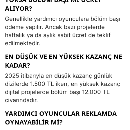
ALIYOR?
Genellikle yardımcı oyunculara bölüm başı
ödeme yapılır. Ancak bazı projelerde
haftalık ya da aylık sabit ücret de teklif
edilmektedir.
EN DÜŞÜK VE EN YÜKSEK KAZANÇ NE
KADAR?
2025 itibarıyla en düşük kazanç günlük
dizilerde 1.500 TL iken, en yüksek kazanç
dijital projelerde bölüm başı 12.000 TL
civarındadır.
YARDIMCI OYUNCULAR REKLAMDA
OYNAYABILIR MI?