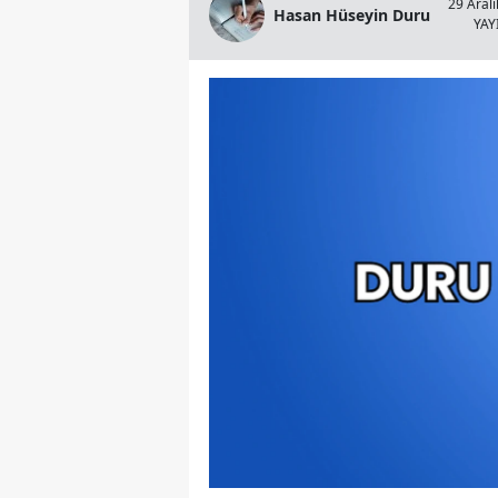
29 Aralı
Hasan Hüseyin Duru
YA