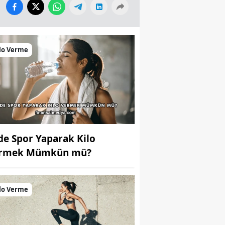
lo Verme
de Spor Yaparak Kilo
rmek Mümkün mü?
lo Verme