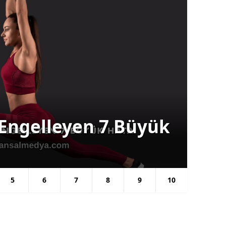
Kilo Verme
ük
Zayıflamak İsteyip
Başlayamayanlar İçi
5
6
7
8
9
10