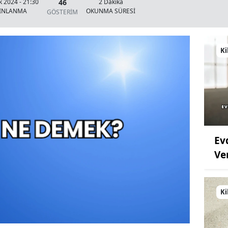
46
k 2024 - 21:30
2 Dakika
YINLANMA
OKUNMA SÜRESİ
GÖSTERİM
Ki
Ev
Ve
Ki