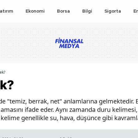
atırım
Ekonomi
Borsa
Bilgi
Sigorta
E
ek?
ek?
de "temiz, berrak, net" anlamlarına gelmektedir. B
masını ifade eder. Aynı zamanda duru kelimesi, sa
u kelime genellikle su, hava, düşünce gibi kavramla