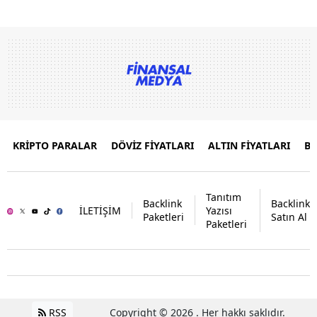
KRİPTO PARALAR
DÖVİZ FİYATLARI
ALTIN FİYATLARI
B
Tanıtım
Backlink
Backlink
İLETİŞİM
Yazısı
Paketleri
Satın Al
Paketleri
RSS
Copyright © 2026 . Her hakkı saklıdır.