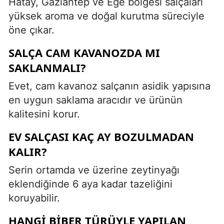
Hatay, Gaziantep ve Ege bölgesi salçaları
yüksek aroma ve doğal kurutma süreciyle
öne çıkar.
SALÇA CAM KAVANOZDA MI
SAKLANMALI?
Evet, cam kavanoz salçanın asidik yapısına
en uygun saklama aracıdır ve ürünün
kalitesini korur.
EV SALÇASI KAÇ AY BOZULMADAN
KALIR?
Serin ortamda ve üzerine zeytinyağı
eklendiğinde 6 aya kadar tazeliğini
koruyabilir.
HANGI BIBER TÜRÜYLE YAPILAN