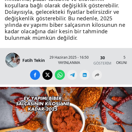
koşullara bağlı olarak değişiklik gösterebilir.
Dolayısıyla, gelecekteki fiyatlar belirsizdir ve
değişkenlik gösterebilir. Bu nedenle, 2025
yılında ev yapımı biber salçasının kilosunun ne
kadar olacağına dair kesin bir tahminde
bulunmak mümkün değildir.
30
29 Haziran 2025 - 16:50
5 Da
Fatih Tekin
YAYINLANMA
OKUNMA 
GÖSTERİM