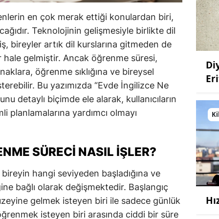
nlerin en çok merak ettiği konulardan biri,
ğıdır. Teknolojinin gelişmesiyle birlikte dil
, bireyler artık dil kurslarına gitmeden de
r hale gelmiştir. Ancak öğrenme süresi,
Di
aynaklara, öğrenme sıklığına ve bireysel
Eri
terebilir. Bu yazımızda “Evde İngilizce Ne
nu detaylı biçimde ele alarak, kullanıcıların
li planlamalarına yardımcı olmayı
Ki
ENME SÜRECI NASIL İŞLER?
 bireyin hangi seviyeden başladığına ve
ine bağlı olarak değişmektedir. Başlangıç
Hı
eyine gelmek isteyen biri ile sadece günlük
renmek isteyen biri arasında ciddi bir süre