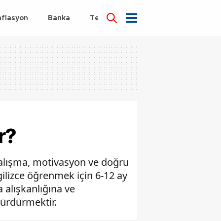
nflasyon
Banka
Teknoloji
Sağlık
r?
 çalışma, motivasyon ve doğru
ngilizce öğrenmek için 6-12 ay
 alışkanlığına ve
 sürdürmektir.