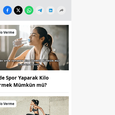
lo Verme
de Spor Yaparak Kilo
rmek Mümkün mü?
lo Verme