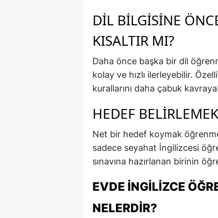
DIL BILGISINE ÖN
KISALTIR MI?
Daha önce başka bir dil öğrenm
kolay ve hızlı ilerleyebilir. Özel
kurallarını daha çabuk kavrayabi
HEDEF BELIRLEMEK
Net bir hedef koymak öğrenme s
sadece seyahat İngilizcesi öğ
sınavına hazırlanan birinin öğr
EVDE İNGILIZCE ÖĞ
NELERDIR?