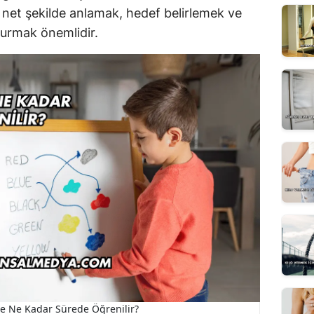
ci net şekilde anlamak, hedef belirlemek ve
turmak önemlidir.
ce Ne Kadar Sürede Öğrenilir?