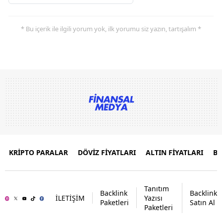
* Bu içerik ile ilgili yorum yok, ilk yorumu siz yazın, tartışalım *
KRİPTO PARALAR
DÖVİZ FİYATLARI
ALTIN FİYATLARI
B
Tanıtım
Backlink
Backlink
İLETİŞİM
Yazısı
Paketleri
Satın Al
Paketleri