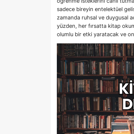
öğrenme isteklerini canlı tutm
sadece bireyin entelektüel gel
zamanda ruhsal ve duygusal aç
yüzden, her fırsatta kitap ok
olumlu bir etki yaratacak ve on