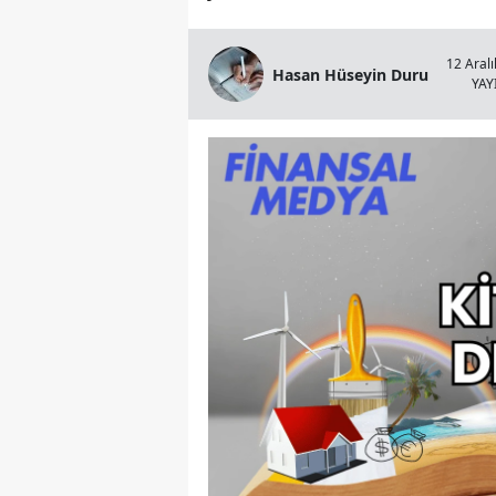
12 Aralı
Hasan Hüseyin Duru
YA