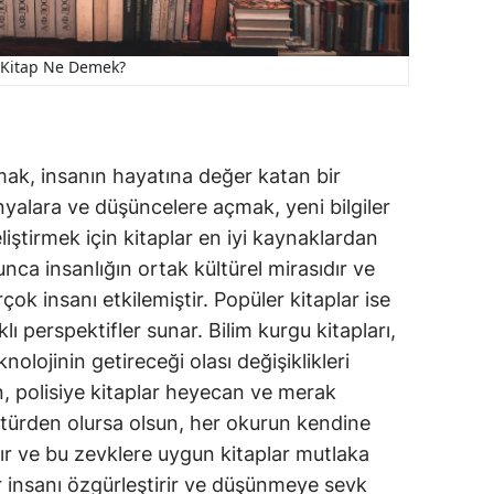
Kitap Ne Demek?
ak, insanın hayatına değer katan bir
dünyalara ve düşüncelere açmak, yeni bilgiler
ştirmek için kitaplar en iyi kaynaklardan
yunca insanlığın ortak kültürel mirasıdır ve
k insanı etkilemiştir. Popüler kitaplar ise
lı perspektifler sunar. Bilim kurgu kitapları,
olojinin getireceği olası değişiklikleri
 polisiye kitaplar heyecan ve merak
 türden olursa olsun, her okurun kendine
rdır ve bu zevklere uygun kitaplar mutlaka
ar insanı özgürleştirir ve düşünmeye sevk