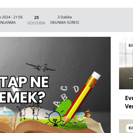
25
k 2024 - 21:56
3 Dakika
YINLANMA
OKUNMA SÜRESİ
GÖSTERİM
Ki
Ev
Ve
Ki