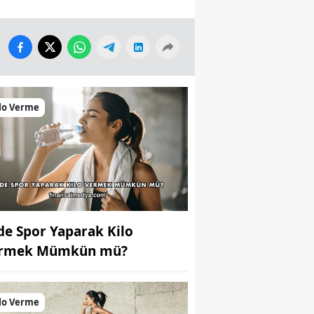
lo Verme
de Spor Yaparak Kilo
rmek Mümkün mü?
lo Verme