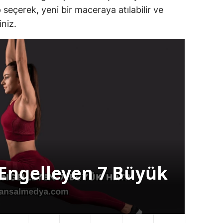
 seçerek, yeni bir maceraya atılabilir ve
niz.
Kil
steyip
He
nlar İçin Rehber
Tü