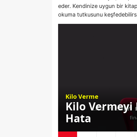
eder. Kendinize uygun bir kitap
okuma tutkusunu keşfedebilirsi
Kilo Verme
en 7 Büyük
Zayıflamak İ
Başlayamaya