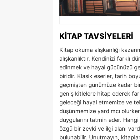
KITAP TAVSIYELERI
Kitap okuma alışkanlığı kazanm
alışkanlıktır. Kendinizi farklı 
edinmek ve hayal gücünüzü geli
biridir. Klasik eserler, tarih bo
geçmişten günümüze kadar birço
geniş kitlelere hitap ederek fark
geleceği hayal etmemize ve tekn
düşünmemize yardımcı olurken,
duygularını tatmin eder. Hangi
özgü bir zevki ve ilgi alanı va
bulunabilir. Unutmayın, kitapl