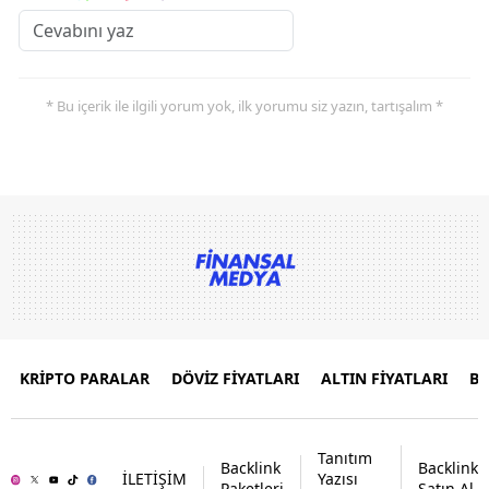
* Bu içerik ile ilgili yorum yok, ilk yorumu siz yazın, tartışalım *
KRİPTO PARALAR
DÖVİZ FİYATLARI
ALTIN FİYATLARI
B
Tanıtım
Backlink
Backlink
İLETİŞİM
Yazısı
Paketleri
Satın Al