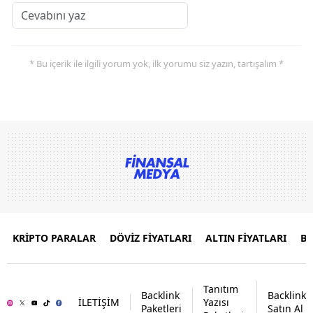
* Bu içerik ile ilgili yorum yok, ilk yorumu siz yazın, tartışalım *
KRİPTO PARALAR
DÖVİZ FİYATLARI
ALTIN FİYATLARI
B
Tanıtım
Backlink
Backlink
İLETİŞİM
Yazısı
Paketleri
Satın Al