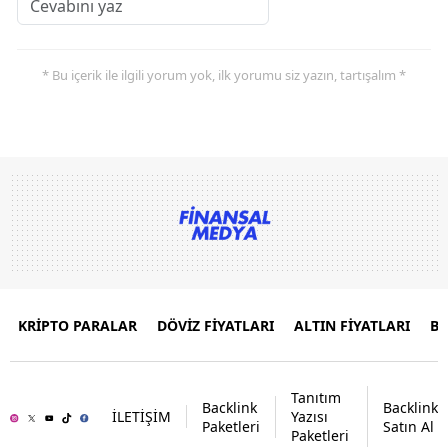
* Bu içerik ile ilgili yorum yok, ilk yorumu siz yazın, tartışalım *
KRİPTO PARALAR
DÖVİZ FİYATLARI
ALTIN FİYATLARI
B
Tanıtım
Backlink
Backlink
İLETİŞİM
Yazısı
Paketleri
Satın Al
Paketleri