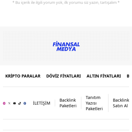
* Bu içerik ile ilgili yorum yok, ilk yorumu siz yazın, tartışalım *
KRİPTO PARALAR
DÖVİZ FİYATLARI
ALTIN FİYATLARI
B
Tanıtım
Backlink
Backlink
İLETİŞİM
Yazısı
Paketleri
Satın Al
Paketleri