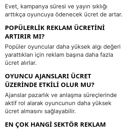
Evet, kampanya süresi ve yayın sıklığı
arttıkça oyuncuya ödenecek ücret de artar.
POPÜLERLIK REKLAM ÜCRETINI
ARTIRIR MI?
Popüler oyuncular daha yüksek algı değeri
yarattıkları için reklam başına daha fazla
ücret alırlar.
OYUNCU AJANSLARI ÜCRET
ÜZERINDE ETKILI OLUR MU?
Ajanslar pazarlık ve anlaşma süreçlerinde
aktif rol alarak oyuncunun daha yüksek
ücret almasını sağlayabilir.
EN ÇOK HANGI SEKTÖR REKLAM