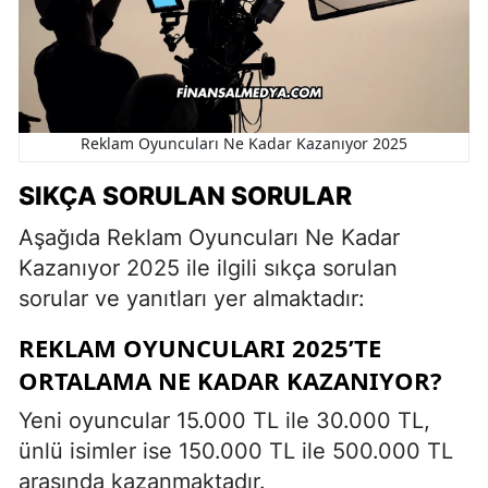
Reklam Oyuncuları Ne Kadar Kazanıyor 2025
SIKÇA SORULAN SORULAR
Aşağıda Reklam Oyuncuları Ne Kadar
Kazanıyor 2025 ile ilgili sıkça sorulan
sorular ve yanıtları yer almaktadır:
REKLAM OYUNCULARI 2025’TE
ORTALAMA NE KADAR KAZANIYOR?
Yeni oyuncular 15.000 TL ile 30.000 TL,
ünlü isimler ise 150.000 TL ile 500.000 TL
arasında kazanmaktadır.