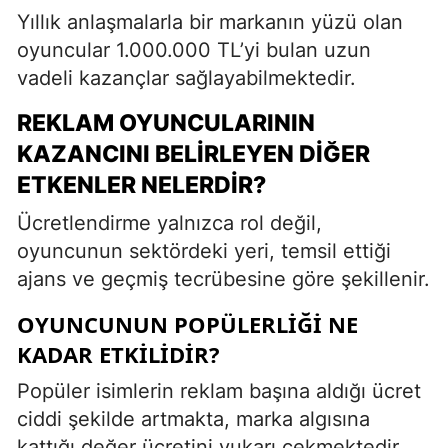
Yıllık anlaşmalarla bir markanın yüzü olan
oyuncular 1.000.000 TL’yi bulan uzun
vadeli kazançlar sağlayabilmektedir.
REKLAM OYUNCULARININ
KAZANCINI BELIRLEYEN DIĞER
ETKENLER NELERDIR?
Ücretlendirme yalnızca rol değil,
oyuncunun sektördeki yeri, temsil ettiği
ajans ve geçmiş tecrübesine göre şekillenir.
OYUNCUNUN POPÜLERLIĞI NE
KADAR ETKILIDIR?
Popüler isimlerin reklam başına aldığı ücret
ciddi şekilde artmakta, marka algısına
kattığı değer ücretini yukarı çekmektedir.