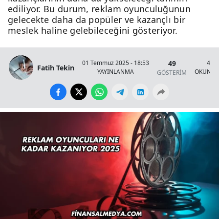
ediliyor. Bu durum, reklam oyunculuğunun
gelecekte daha da popüler ve kazançlı bir
meslek haline gelebileceğini gösteriyor.
49
01 Temmuz 2025 - 18:53
4 Da
Fatih Tekin
YAYINLANMA
OKUNMA
GÖSTERİM