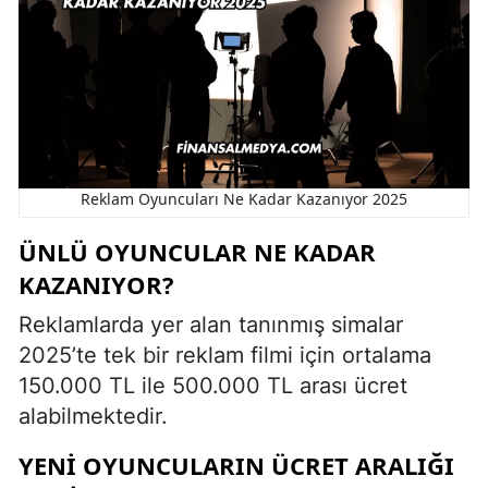
Reklam Oyuncuları Ne Kadar Kazanıyor 2025
ÜNLÜ OYUNCULAR NE KADAR
KAZANIYOR?
Reklamlarda yer alan tanınmış simalar
2025’te tek bir reklam filmi için ortalama
150.000 TL ile 500.000 TL arası ücret
alabilmektedir.
YENI OYUNCULARIN ÜCRET ARALIĞI