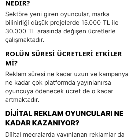
NEDIR?
Sektöre yeni giren oyuncular, marka
bilinirliği düşük projelerde 15.000 TL ile
30.000 TL arasında değişen ücretlerle
çalışmaktadır.
ROLÜN SÜRESI ÜCRETLERI ETKILER
MI?
Reklam süresi ne kadar uzun ve kampanya
ne kadar çok platformda yayınlanırsa
oyuncuya ödenecek ücret de o kadar
artmaktadır.
DIJITAL REKLAM OYUNCULARI NE
KADAR KAZANIYOR?
Dijital mecralarda yayınlanan reklamlar da