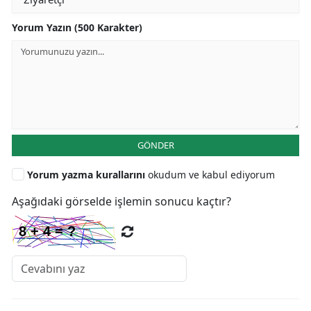
Yorum Yazın (500 Karakter)
GÖNDER
Yorum yazma kurallarını
okudum ve kabul ediyorum
Aşağıdaki görselde işlemin sonucu kaçtır?