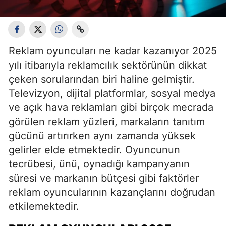
Reklam oyuncuları ne kadar kazanıyor 2025
yılı itibarıyla reklamcılık sektörünün dikkat
çeken sorularından biri haline gelmiştir.
Televizyon, dijital platformlar, sosyal medya
ve açık hava reklamları gibi birçok mecrada
görülen reklam yüzleri, markaların tanıtım
gücünü artırırken aynı zamanda yüksek
gelirler elde etmektedir. Oyuncunun
tecrübesi, ünü, oynadığı kampanyanın
süresi ve markanın bütçesi gibi faktörler
reklam oyuncularının kazançlarını doğrudan
etkilemektedir.