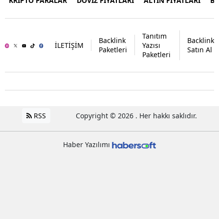
KRİPTO PARALAR
DÖVİZ FİYATLARI
ALTIN FİYATLARI
B
Tanıtım
Backlink
Backlink
İLETİŞİM
Yazısı
Paketleri
Satın Al
Paketleri
RSS
Copyright © 2026 . Her hakkı saklıdır.
Haber Yazılımı