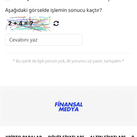
Aşağıdaki görselde işlemin sonucu kaçtır?
* Bu içerik ile ilgili yorum yok, ilk yorumu siz yazın, tartışalım *