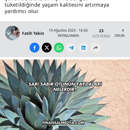
tüketildiğinde yaşam kalitesini artırmaya
yardımcı olur.
23
19 Ağustos 2025 - 16:34
4 Da
Fatih Tekin
YAYINLANMA
OKUNMA 
GÖSTERİM