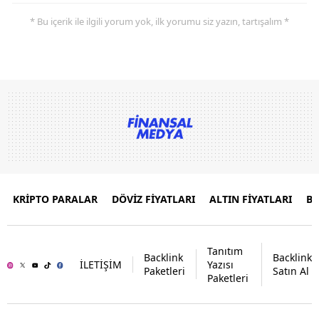
* Bu içerik ile ilgili yorum yok, ilk yorumu siz yazın, tartışalım *
KRİPTO PARALAR
DÖVİZ FİYATLARI
ALTIN FİYATLARI
B
Tanıtım
Backlink
Backlink
İLETİŞİM
Yazısı
Paketleri
Satın Al
Paketleri