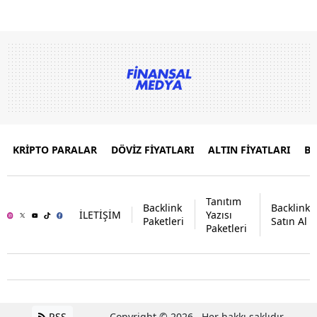
KRİPTO PARALAR
DÖVİZ FİYATLARI
ALTIN FİYATLARI
B
Tanıtım
Backlink
Backlink
İLETİŞİM
Yazısı
Paketleri
Satın Al
Paketleri
RSS
Copyright © 2026 . Her hakkı saklıdır.