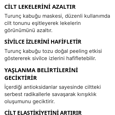
CILT LEKELERINI AZALTIR
Turunç kabuğu maskesi, düzenli kullanımda
cilt tonunu eşitleyerek lekelerin
görünümünü azaltır.
SIVILCE İZLERINI HAFIFLETIR
Turunç kabuğu tozu doğal peeling etkisi
göstererek sivilce izlerini hafifletebilir.
YAŞLANMA BELIRTILERINI
GECIKTIRIR
İçerdiği antioksidanlar sayesinde ciltteki
serbest radikallerle savaşarak kırışıklık
oluşumunu geciktirir.
CILT ELASTIKIYETINI ARTIRIR