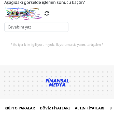
Aşağıdaki görselde işlemin sonucu kaçtır?
* Bu içerik ile ilgili yorum yok, ilk yorumu siz yazın, tartışalım *
KRİPTO PARALAR
DÖVİZ FİYATLARI
ALTIN FİYATLARI
B