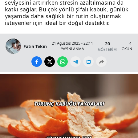
seviyesini artırırken stresin azaltılmasına da
katkı sağlar. Bu çok yönlü şifalı kabuk, günlük
yaşamda daha sağlıklı bir rutin oluşturmak
isteyenler için ideal bir doğal destektir.
20
21 Ağustos 2025 - 22:11
4 Da
Fatih Tekin
YAYINLANMA
OKUNMA 
GÖSTERİM