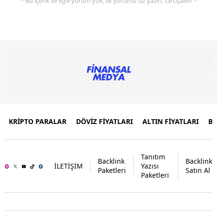
* Bu içerik ile ilgili yorum yok, ilk yorumu siz yazın, tartışalım *
KRİPTO PARALAR
DÖVİZ FİYATLARI
ALTIN FİYATLARI
B
Tanıtım
Backlink
Backlink
İLETİŞİM
Yazısı
Paketleri
Satın Al
Paketleri