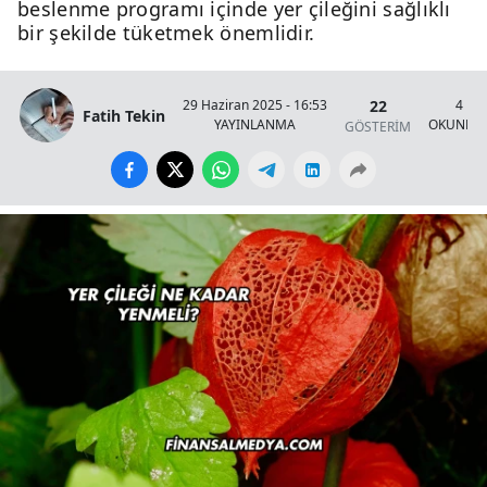
beslenme programı içinde yer çileğini sağlıklı
bir şekilde tüketmek önemlidir.
22
29 Haziran 2025 - 16:53
4 Da
Fatih Tekin
YAYINLANMA
OKUNMA 
GÖSTERİM