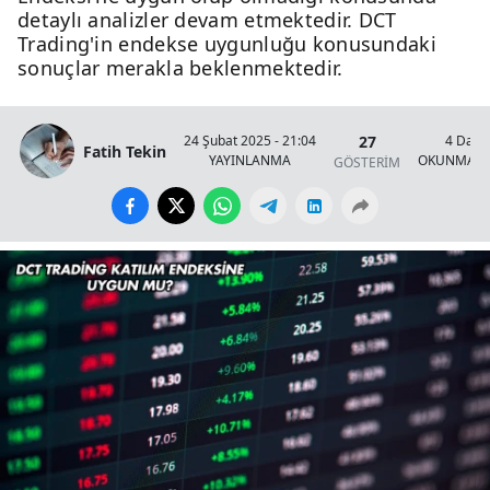
detaylı analizler devam etmektedir. DCT
Trading'in endekse uygunluğu konusundaki
sonuçlar merakla beklenmektedir.
27
24 Şubat 2025 - 21:04
4 Daki
Fatih Tekin
YAYINLANMA
OKUNMA S
GÖSTERİM