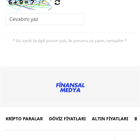
* Bu içerik ile ilgili yorum yok, ilk yorumu siz yazın, tartışalım *
KRİPTO PARALAR
DÖVİZ FİYATLARI
ALTIN FİYATLARI
B