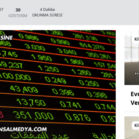
30
07
4 Dakika
OKUNMA SÜRESİ
GÖSTERİM
Ki
Ev
Ve
Ki