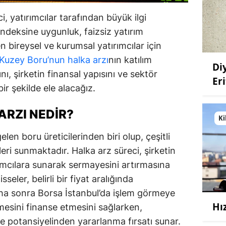
, yatırımcılar tarafından büyük ilgi
endeksine uygunluk, faizsiz yatırım
 bireysel ve kurumsal yatırımcılar için
Kuzey Boru’nun halka arzı
nın katılım
Di
, şirketin finansal yapısını ve sektör
Eri
ir şekilde ele alacağız.
ARZI NEDIR?
Ki
en boru üreticilerinden biri olup, çeşitli
ri sunmaktadır. Halka arz süreci, şirketin
rımcılara sunarak sermayesini artırmasına
seler, belirli bir fiyat aralığında
daha sonra Borsa İstanbul’da işlem görmeye
Hı
mesini finanse etmesini sağlarken,
me potansiyelinden yararlanma fırsatı sunar.