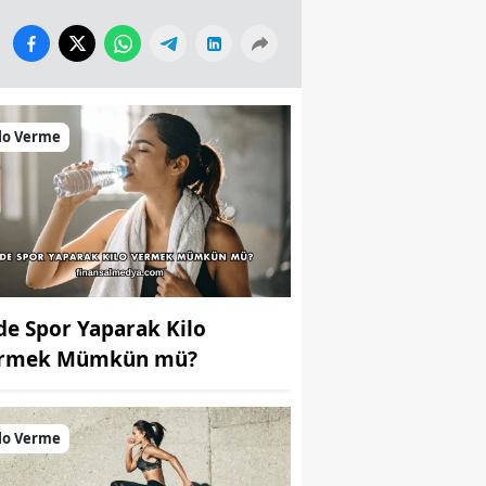
lo Verme
de Spor Yaparak Kilo
rmek Mümkün mü?
lo Verme