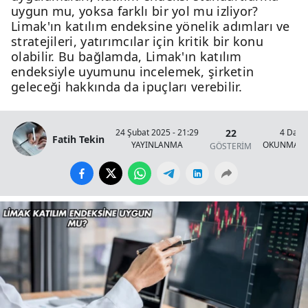
uygun mu, yoksa farklı bir yol mu izliyor?
Limak'ın katılım endeksine yönelik adımları ve
stratejileri, yatırımcılar için kritik bir konu
olabilir. Bu bağlamda, Limak'ın katılım
endeksiyle uyumunu incelemek, şirketin
geleceği hakkında da ipuçları verebilir.
22
24 Şubat 2025 - 21:29
4 Daki
Fatih Tekin
YAYINLANMA
OKUNMA S
GÖSTERİM