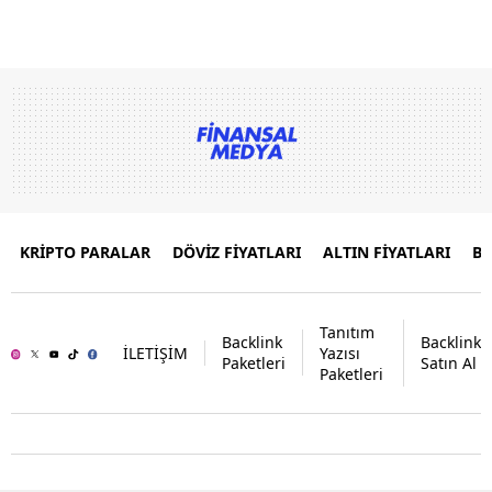
KRİPTO PARALAR
DÖVİZ FİYATLARI
ALTIN FİYATLARI
B
Tanıtım
Backlink
Backlink
İLETİŞİM
Yazısı
Paketleri
Satın Al
Paketleri