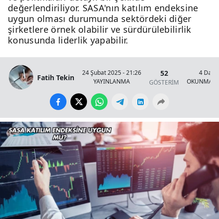
değerlendiriliyor. SASA'nın katılım endeksine
uygun olması durumunda sektördeki diğer
şirketlere örnek olabilir ve sürdürülebilirlik
konusunda liderlik yapabilir.
52
24 Şubat 2025 - 21:26
4 Daki
Fatih Tekin
YAYINLANMA
OKUNMA S
GÖSTERİM