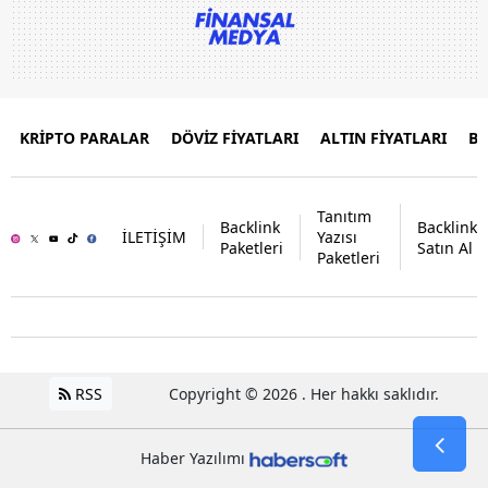
KRİPTO PARALAR
DÖVİZ FİYATLARI
ALTIN FİYATLARI
B
Tanıtım
Backlink
Backlink
İLETİŞİM
Yazısı
Paketleri
Satın Al
Paketleri
RSS
Copyright © 2026 . Her hakkı saklıdır.
Haber Yazılımı