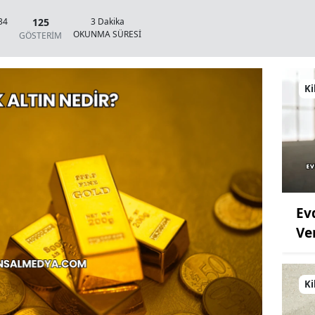
125
34
3 Dakika
OKUNMA SÜRESİ
GÖSTERİM
Ki
Ev
Ve
Ki