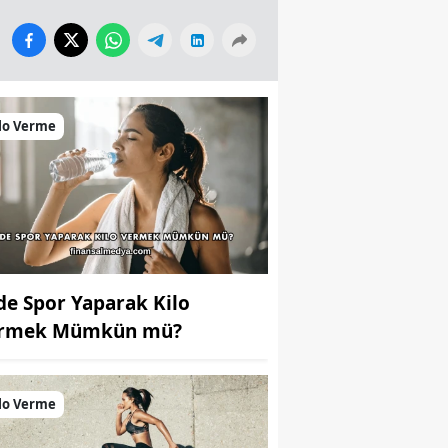
lo Verme
de Spor Yaparak Kilo
rmek Mümkün mü?
lo Verme