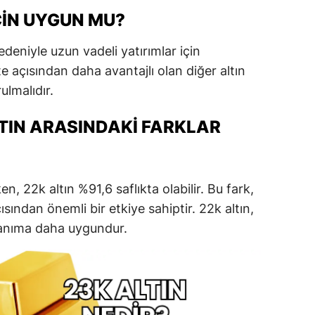
İÇIN UYGUN MU?
edeniyle uzun vadeli yatırımlar için
ite açısından daha avantajlı olan diğer altın
ulmalıdır.
ALTIN ARASINDAKI FARKLAR
en, 22k altın %91,6 saflıkta olabilir. Bu fark,
çısından önemli bir etkiye sahiptir. 22k altın,
llanıma daha uygundur.